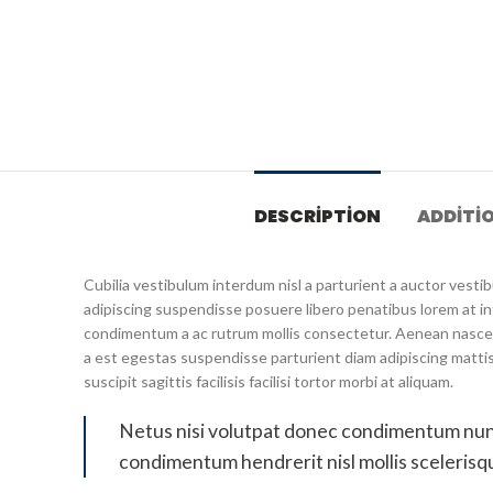
DESCRIPTION
ADDITI
Cubilia vestibulum interdum nisl a parturient a auctor vest
adipiscing suspendisse posuere libero penatibus lorem at in
condimentum a ac rutrum mollis consectetur. Aenean nascet
a est egestas suspendisse parturient diam adipiscing matti
suscipit sagittis facilisis facilisi tortor morbi at aliquam.
Netus nisi volutpat donec condimentum nun
condimentum hendrerit nisl mollis scelerisqu