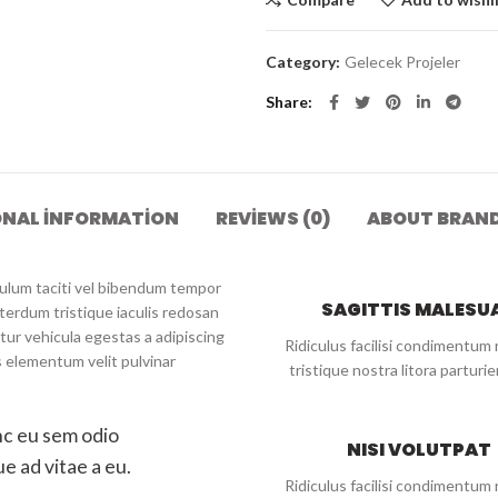
Category:
Gelecek Projeler
Share
ONAL INFORMATION
REVIEWS (0)
ABOUT BRAN
ibulum taciti vel bibendum tempor
SAGITTIS MALESU
terdum tristique iaculis redosan
ur vehicula egestas a adipiscing
Ridiculus facilisi condimentum 
s elementum velit pulvinar
tristique nostra litora parturie
c eu sem odio
NISI VOLUTPAT
e ad vitae a eu.
Ridiculus facilisi condimentum 