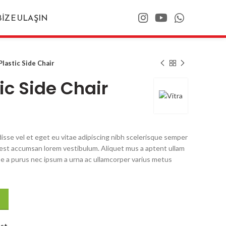
BIZE ULAŞIN
lastic Side Chair
ic Side Chair
sse vel et eget eu vitae adipiscing nibh scelerisque semper
ng est accumsan lorem vestibulum. Aliquet mus a aptent ullam
 a purus nec ipsum a urna ac ullamcorper varius metus
ist