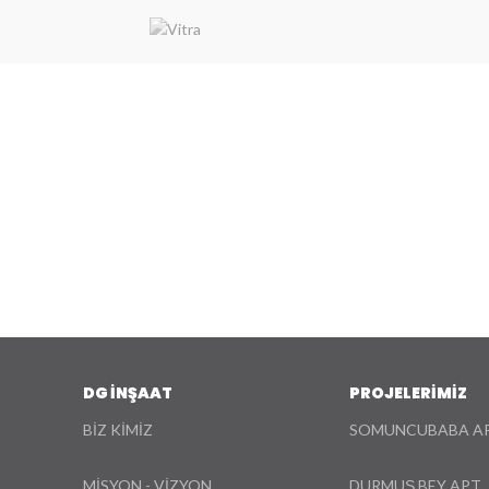
DG İNŞAAT
PROJELERİMİZ
BİZ KİMİZ
SOMUNCUBABA A
MİSYON - VİZYON
DURMUŞ BEY APT.