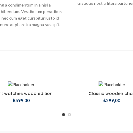
tristique nostra litora parturie
ng a condimentum in a nisl a
ie bibendum. Vestibulum penatibus
n nec cum eget curabitur justo id
s nunc at pharetra magna suscipit.
t watches wood edition
Classic wooden chai
₺
599,00
₺
299,00