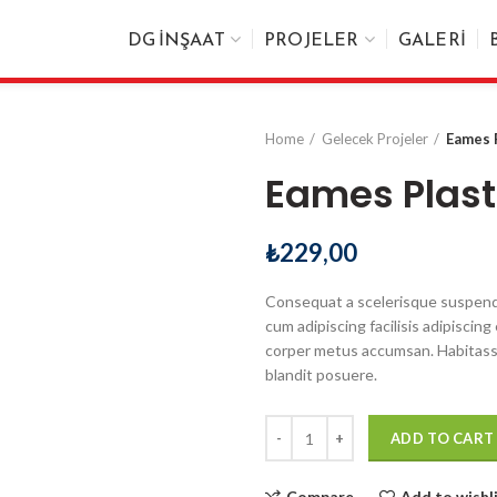
DG İNŞAAT
PROJELER
GALERI
Home
Gelecek Projeler
Eames P
Eames Plast
₺
229,00
Consequat a scelerisque suspendi
cum adipiscing facilisis adipisci
corper metus accumsan. Habitasse
blandit posuere.
Quantity
ADD TO CART
Compare
Add to wishl