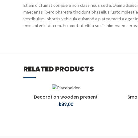
Etiam dictumst congue a non class risus sed a. Diam adipisci
maecenas libero pharetra tincidunt phasellus justo molest
vestibulum lobortis vehicula euismod a platea taciti a eget i
enim mi velit at cum. Eu amet ut elit a sociis himenaeos ero
RELATED PRODUCTS
Decoration wooden present
Smar
₺
89,00