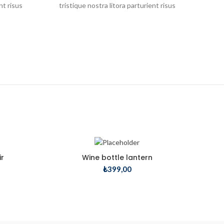
nt risus
tristique nostra litora parturient risus
-13%
r
Wine bottle lantern
₺
399,00