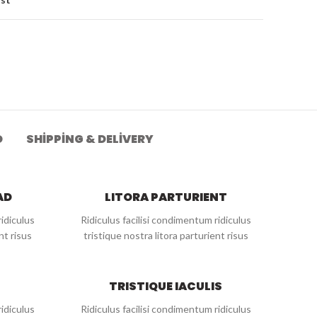
D
SHIPPING & DELIVERY
AD
LITORA PARTURIENT
ridiculus
Ridiculus facilisi condimentum ridiculus
nt risus
tristique nostra litora parturient risus
TRISTIQUE IACULIS
ridiculus
Ridiculus facilisi condimentum ridiculus