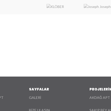
SAYFALAR
PROJELERİ
PT
GALERİ
AKDAĞ APT
BİZE ULAŞIN
SAKIP BEY A